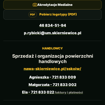
Akredytacje Medialne
Pobierz logotypy (PDF)
46 834-51-94
p.rybicki@um.skierniewice.pl
HANDLOWCY
Sprzedaż i organizacja powierzchni
handlowych
nawa-skierniewice.pl/sskoiw/
Agnieszka - 721 833 009
Małgorzata - 721 833 002
Ela - 721 833 022
faktury i płatności