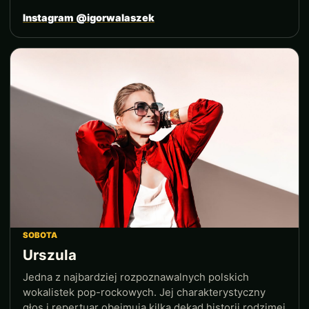
Instagram @igorwalaszek
SOBOTA
Urszula
Jedna z najbardziej rozpoznawalnych polskich
wokalistek pop-rockowych. Jej charakterystyczny
głos i repertuar obejmują kilka dekad historii rodzimej