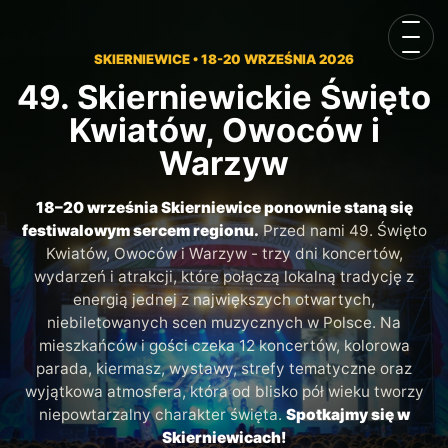
Otwór
SKIERNIEWICE • 18-20 WRZEŚNIA 2026
49. Skierniewickie Święto
Kwiatów, Owoców i
Warzyw
18–20 września Skierniewice ponownie staną się
festiwalowym sercem regionu.
Przed nami 49. Święto
Kwiatów, Owoców i Warzyw - trzy dni koncertów,
wydarzeń i atrakcji, które połączą lokalną tradycję z
energią jednej z największych otwartych,
niebiletowanych scen muzycznych w Polsce. Na
mieszkańców i gości czeka 12 koncertów, kolorowa
parada, kiermasz, wystawy, strefy tematyczne oraz
wyjątkowa atmosfera, która od blisko pół wieku tworzy
niepowtarzalny charakter święta.
Spotkajmy się w
Skierniewicach!