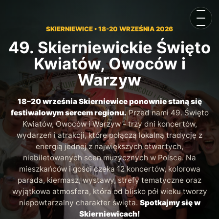
Otwór
SKIERNIEWICE • 18-20 WRZEŚNIA 2026
49. Skierniewickie Święto
Kwiatów, Owoców i
Warzyw
18–20 września Skierniewice ponownie staną się
festiwalowym sercem regionu.
Przed nami 49. Święto
Kwiatów, Owoców i Warzyw - trzy dni koncertów,
wydarzeń i atrakcji, które połączą lokalną tradycję z
energią jednej z największych otwartych,
niebiletowanych scen muzycznych w Polsce. Na
mieszkańców i gości czeka 12 koncertów, kolorowa
parada, kiermasz, wystawy, strefy tematyczne oraz
wyjątkowa atmosfera, która od blisko pół wieku tworzy
niepowtarzalny charakter święta.
Spotkajmy się w
Skierniewicach!