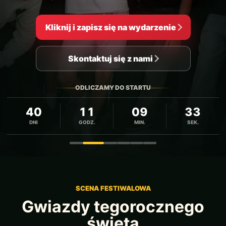
Kliknij i zapisz się na wydarzenie
Skontaktuj się z nami
ODLICZAMY DO STARTU
40
11
09
31
DNI
GODZ.
MIN.
SEK.
Zdjęcie 1
Zdjęcie 2
Zdjęcie 3
Zdjęcie 4
Zdjęcie 5
Zdjęcie 6
SCENA FESTIWALOWA
Gwiazdy tegorocznego
święta