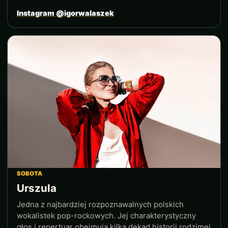
Instagram @igorwalaszek
SOBOTA
Urszula
Jedna z najbardziej rozpoznawalnych polskich
wokalistek pop-rockowych. Jej charakterystyczny
głos i repertuar obejmują kilka dekad historii rodzimej