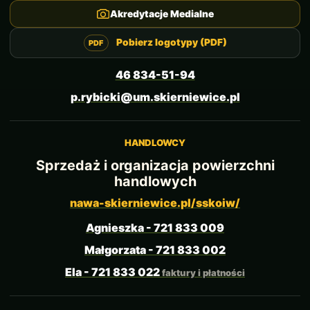
Akredytacje Medialne
Pobierz logotypy (PDF)
46 834-51-94
p.rybicki@um.skierniewice.pl
HANDLOWCY
Sprzedaż i organizacja powierzchni
handlowych
nawa-skierniewice.pl/sskoiw/
Agnieszka - 721 833 009
Małgorzata - 721 833 002
Ela - 721 833 022
faktury i płatności