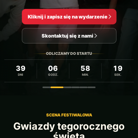
Kliknij i zapisz się na wydarzenie
Skontaktuj się z nami
ODLICZAMY DO STARTU
39
06
58
17
DNI
GODZ.
MIN.
SEK.
Zdjęcie 1
Zdjęcie 2
Zdjęcie 3
Zdjęcie 4
Zdjęcie 5
Zdjęcie 6
SCENA FESTIWALOWA
Gwiazdy tegorocznego
święta