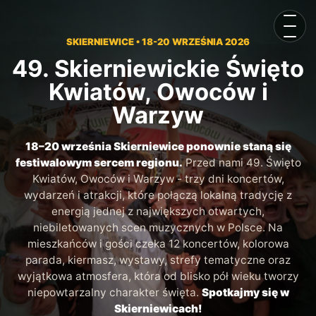
Otwór
SKIERNIEWICE • 18-20 WRZEŚNIA 2026
49. Skierniewickie Święto
Kwiatów, Owoców i
Warzyw
18–20 września Skierniewice ponownie staną się
festiwalowym sercem regionu.
Przed nami 49. Święto
Kwiatów, Owoców i Warzyw - trzy dni koncertów,
wydarzeń i atrakcji, które połączą lokalną tradycję z
energią jednej z największych otwartych,
niebiletowanych scen muzycznych w Polsce. Na
mieszkańców i gości czeka 12 koncertów, kolorowa
parada, kiermasz, wystawy, strefy tematyczne oraz
wyjątkowa atmosfera, która od blisko pół wieku tworzy
niepowtarzalny charakter święta.
Spotkajmy się w
Skierniewicach!