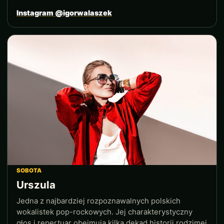
Instagram @igorwalaszek
SOBOTA
Urszula
Jedna z najbardziej rozpoznawalnych polskich
wokalistek pop-rockowych. Jej charakterystyczny
głos i repertuar obejmują kilka dekad historii rodzimej