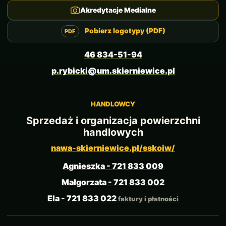
Akredytacje Medialne
Pobierz logotypy (PDF)
46 834-51-94
p.rybicki@um.skierniewice.pl
HANDLOWCY
Sprzedaż i organizacja powierzchni
handlowych
nawa-skierniewice.pl/sskoiw/
Agnieszka - 721 833 009
Małgorzata - 721 833 002
Ela - 721 833 022
faktury i płatności