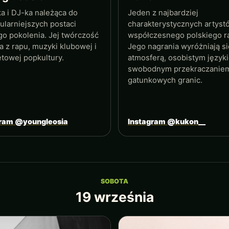
a i DJ-ka należąca do
Jeden z najbardziej
ularniejszych postaci
charakterystycznych artyst
o pokolenia. Jej twórczość
współczesnego polskiego r
a z rapu, muzyki klubowej i
Jego nagrania wyróżniają si
etowej popkultury.
atmosferą, osobistym języki
swobodnym przekraczanie
gatunkowych granic.
gram @youngleosia
Instagram @kukon__
SOBOTA
19 września