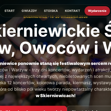
START
GWIAZDY
STOISKA
KONTAKT
Wydarzenie
SKIERNIEWICE • 18-20 WRZEŚNIA 2026
kierniewickie 
w, Owoców i
niewice ponownie staną się festiwalowym sercem r
w i Warzyw - trzy dni koncertów, wydarzeń i atrakcji,
dnej z największych otwartych, niebiletowanych scen m
eka 12 koncertów, kolorowa parada, kiermasz, wystawy,
óra od blisko pół wieku tworzy niepowtarzalny charakt
w Skierniewicach!