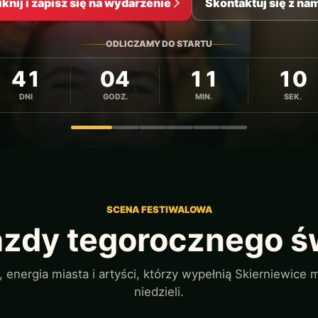
iknij i zapisz się na wydarzenie
Skontaktuj się z na
ODLICZAMY DO STARTU
41
04
11
08
DNI
GODZ.
MIN.
SEK.
Zdjęcie 1
Zdjęcie 2
Zdjęcie 3
Zdjęcie 4
Zdjęcie 5
Zdjęcie 6
SCENA FESTIWALOWA
zdy tegorocznego ś
 energia miasta i artyści, którzy wypełnią Skierniewice
niedzieli.