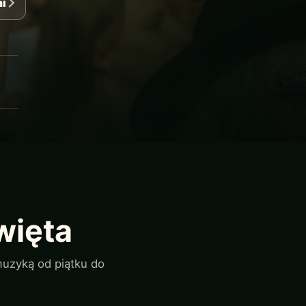
mi
więta
 muzyką od piątku do