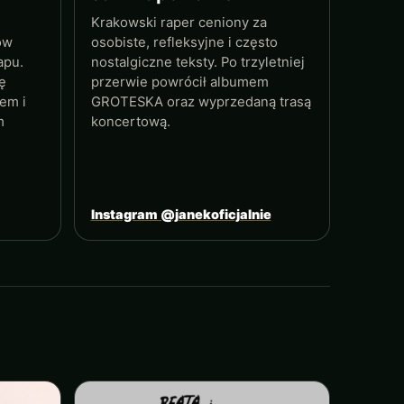
Krakowski raper ceniony za
ów
osobiste, refleksyjne i często
apu.
nostalgiczne teksty. Po trzyletniej
ę
przerwie powrócił albumem
em i
GROTESKA oraz wyprzedaną trasą
m
koncertową.
Instagram @janekoficjalnie