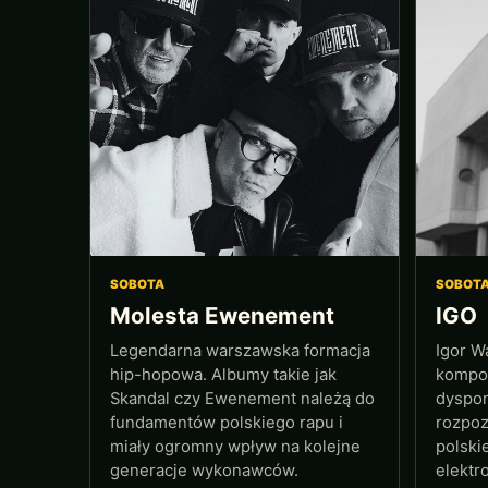
SOBOTA
SOBOT
Molesta Ewenement
IGO
Legendarna warszawska formacja
Igor W
hip-hopowa. Albumy takie jak
kompoz
Skandal czy Ewenement należą do
dyspon
fundamentów polskiego rapu i
rozpoz
miały ogromny wpływ na kolejne
polski
generacje wykonawców.
elektr