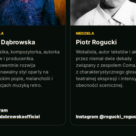
LA
NIEDZIELA
 Dąbrowska
Piotr Rogucki
stka, kompozytorka, autorka
Wokalista, autor tekstów i ak
w i producentka.
przez niemal dwie dekady
wentnie rozwija
związany z zespołem Coma
nawalny styl oparty na
z charakterystycznego głos
ckim popie, melancholii i
teatralnej ekspresji i inten
acjach muzyką retro.
obecności scenicznej.
gram
dabrowskaofficial
Instagram @rogucki_roguc