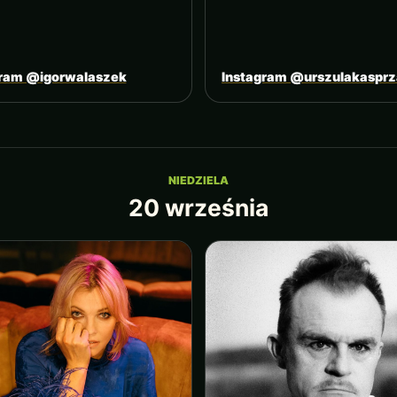
gram @igorwalaszek
Instagram @urszulakaspr
NIEDZIELA
20 września