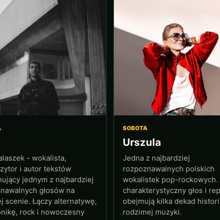
A
SOBOTA
Urszula
alaszek - wokalista,
Jedna z najbardziej
ytor i autor tekstów
rozpoznawalnych polskich
ujący jednym z najbardziej
wokalistek pop-rockowych. 
nawalnych głosów na
charakterystyczny głos i re
ej scenie. Łączy alternatywę,
obejmują kilka dekad histori
onikę, rock i nowoczesny
rodzimej muzyki.