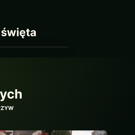
 święta
wych
ARZYW