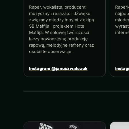
Raper, wokalista, producent
Raperk
muzyczny i realizator dźwięku,
najpop
związany między innymi z ekipą
młodeg
SB Maffija i projektem Hotel
wyrast
Maffija. W solowej twórczości
intern
łączy nowoczesną produkcję
rapową, melodyjne refreny oraz
osobiste obserwacje.
Instagram @januszwalczuk
Insta