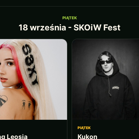
PIĄTEK
18 września - SKOiW Fest
PIĄTEK
g Leosia
Kukon