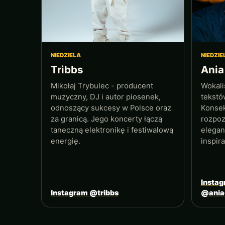
NIEDZIELA
NIEDZIE
Tribbs
Ania
Mikołaj Trybulec - producent
Wokali
muzyczny, DJ i autor piosenek,
tekstó
odnoszący sukcesy w Polsce oraz
Konsek
za granicą. Jego koncerty łączą
rozpoz
taneczną elektronikę i festiwalową
elegan
energię.
inspir
Insta
Instagram @tribbs
@ania