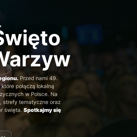
Święto
 Warzyw
egionu.
Przed nami 49.
 które połączą lokalną
uzycznych w Polsce. Na
 strefy tematyczne oraz
er święta.
Spotkajmy się