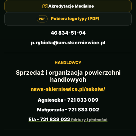
Akredytacje Medialne
Pobierz logotypy (PDF)
46 834-51-94
p.rybicki@um.skierniewice.pl
HANDLOWCY
Sprzedaż i organizacja powierzchni
handlowych
nawa-skierniewice.pl/sskoiw/
Agnieszka - 721 833 009
Małgorzata - 721 833 002
Ela - 721 833 022
faktury i płatności