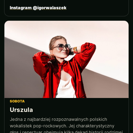
Instagram @igorwalaszek
SOBOTA
Urszula
Jedna z najbardziej rozpoznawalnych polskich
wokalistek pop-rockowych. Jej charakterystyczny
głos i repertuar obejmują kilka dekad historii rodzimej