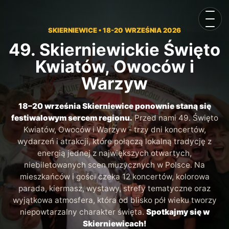
Otwór
SKIERNIEWICE • 18-20 WRZEŚNIA 2026
49. Skierniewickie Święto
Kwiatów, Owoców i
Warzyw
18–20 września Skierniewice ponownie staną się
festiwalowym sercem regionu.
Przed nami 49. Święto
Kwiatów, Owoców i Warzyw - trzy dni koncertów,
wydarzeń i atrakcji, które połączą lokalną tradycję z
energią jednej z największych otwartych,
niebiletowanych scen muzycznych w Polsce. Na
mieszkańców i gości czeka 12 koncertów, kolorowa
parada, kiermasz, wystawy, strefy tematyczne oraz
wyjątkowa atmosfera, która od blisko pół wieku tworzy
niepowtarzalny charakter święta.
Spotkajmy się w
Skierniewicach!