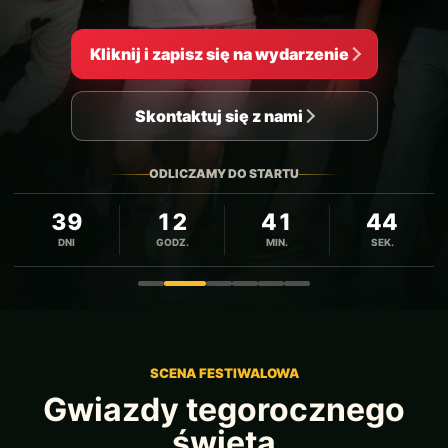
Kliknij i zapisz się na wydarzenie
Skontaktuj się z nami
ODLICZAMY DO STARTU
39
12
41
42
DNI
GODZ.
MIN.
SEK.
Zdjęcie 1
Zdjęcie 2
Zdjęcie 3
Zdjęcie 4
Zdjęcie 5
Zdjęcie 6
SCENA FESTIWALOWA
Gwiazdy tegorocznego
święta