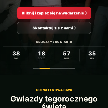
Kliknij i zapisz się na wydarzenie
Skontaktuj się z nami
ODLICZAMY DO STARTU
38
18
57
33
DNI
GODZ.
MIN.
SEK.
Zdjęcie 1
Zdjęcie 2
Zdjęcie 3
Zdjęcie 4
Zdjęcie 5
Zdjęcie 6
SCENA FESTIWALOWA
Gwiazdy tegorocznego
święta