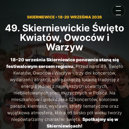
Otwór
SKIERNIEWICE • 18-20 WRZEŚNIA 2026
49. Skierniewickie Święto
Kwiatów, Owoców i
Warzyw
18–20 września Skierniewice ponownie staną się
festiwalowym sercem regionu.
Przed nami 49. Święto
Kwiatów, Owoców i Warzyw - trzy dni koncertów,
wydarzeń i atrakcji, które połączą lokalną tradycję z
energią jednej z największych otwartych,
niebiletowanych scen muzycznych w Polsce. Na
mieszkańców i gości czeka 12 koncertów, kolorowa
parada, kiermasz, wystawy, strefy tematyczne oraz
wyjątkowa atmosfera, która od blisko pół wieku tworzy
niepowtarzalny charakter święta.
Spotkajmy się w
Skierniewicach!