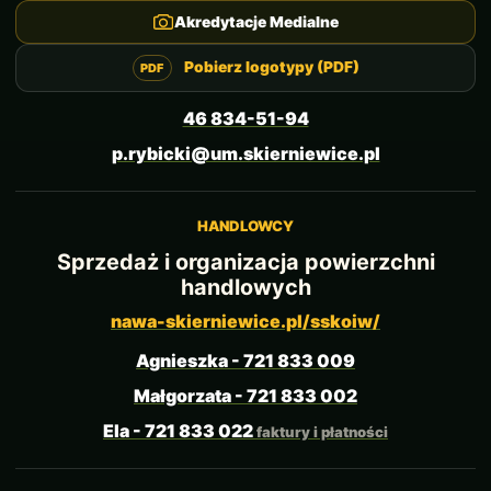
Akredytacje Medialne
Pobierz logotypy (PDF)
46 834-51-94
p.rybicki@um.skierniewice.pl
HANDLOWCY
Sprzedaż i organizacja powierzchni
handlowych
nawa-skierniewice.pl/sskoiw/
Agnieszka - 721 833 009
Małgorzata - 721 833 002
Ela - 721 833 022
faktury i płatności