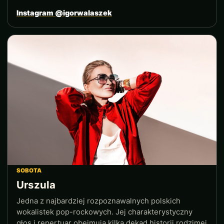
Instagram @igorwalaszek
SOBOTA
Urszula
Jedna z najbardziej rozpoznawalnych polskich
wokalistek pop-rockowych. Jej charakterystyczny
głos i repertuar obejmują kilka dekad historii rodzimej