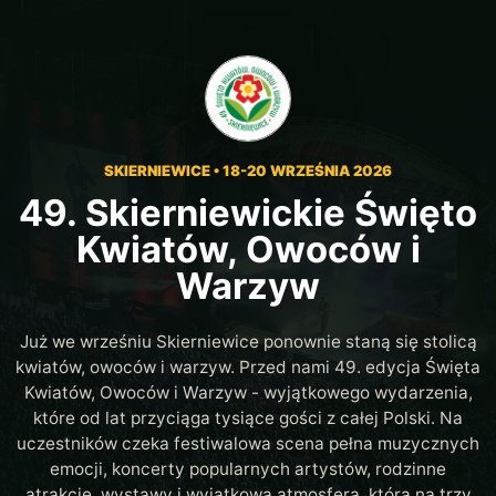
SKIERNIEWICE • 18-20 WRZEŚNIA 2026
49. Skierniewickie Święto
Kwiatów, Owoców i
Warzyw
Już we wrześniu Skierniewice ponownie staną się stolicą
kwiatów, owoców i warzyw. Przed nami 49. edycja Święta
Kwiatów, Owoców i Warzyw - wyjątkowego wydarzenia,
które od lat przyciąga tysiące gości z całej Polski. Na
uczestników czeka festiwalowa scena pełna muzycznych
emocji, koncerty popularnych artystów, rodzinne
atrakcje, wystawy i wyjątkowa atmosfera, która na trzy