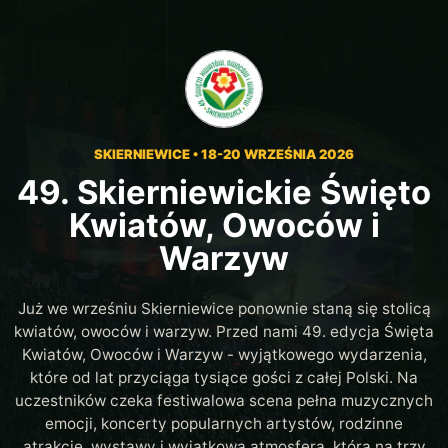
SKIERNIEWICE • 18-20 WRZEŚNIA 2026
49. Skierniewickie Święto
Kwiatów, Owoców i
Warzyw
Już we wrześniu Skierniewice ponownie staną się stolicą
kwiatów, owoców i warzyw. Przed nami 49. edycja Święta
Kwiatów, Owoców i Warzyw - wyjątkowego wydarzenia,
które od lat przyciąga tysiące gości z całej Polski. Na
uczestników czeka festiwalowa scena pełna muzycznych
emocji, koncerty popularnych artystów, rodzinne
atrakcje, wystawy i wyjątkowa atmosfera, która na trzy