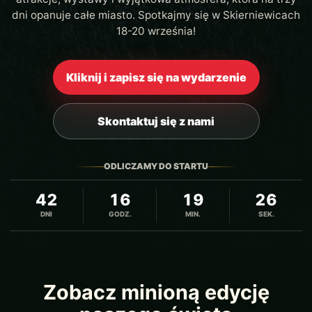
dni opanuje całe miasto. Spotkajmy się w Skierniewicach
18-20 września!
Kliknij i zapisz się na wydarzenie
Skontaktuj się z nami
ODLICZAMY DO STARTU
42
16
19
25
DNI
GODZ.
MIN.
SEK.
Zobacz minioną edycję